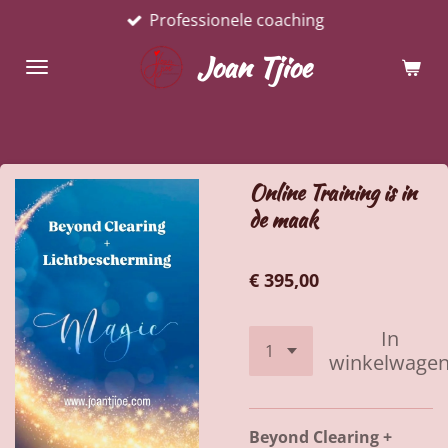
Professionele coaching
Ga
direct
Joan Tjioe
naar
de
hoofdinhoud
Online Training is in
de maak
€ 395,00
In
winkelwage
Beyond Clearing +