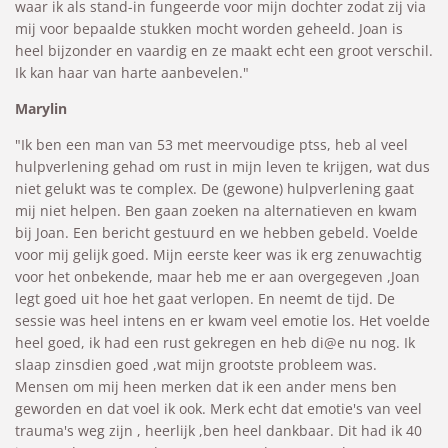
waar ik als stand-in fungeerde voor mijn dochter zodat zij via
mij voor bepaalde stukken mocht worden geheeld. Joan is
heel bijzonder en vaardig en ze maakt echt een groot verschil.
Ik kan haar van harte aanbevelen."
Marylin
"
Ik ben een man van 53 met meervoudige ptss, heb al veel
hulpverlening gehad om rust in mijn leven te krijgen, wat dus
niet gelukt was te complex. De (gewone) hulpverlening gaat
mij niet helpen. Ben gaan zoeken na alternatieven en kwam
bij Joan. Een bericht gestuurd en we hebben gebeld. Voelde
voor mij gelijk goed. Mijn eerste keer was ik erg zenuwachtig
voor het onbekende, maar heb me er aan overgegeven ,Joan
legt goed uit hoe het gaat verlopen. En neemt de tijd. De
sessie was heel intens en er kwam veel emotie los. Het voelde
heel goed, ik had een rust gekregen en heb di@e nu nog. Ik
slaap zinsdien goed ,wat mijn grootste probleem was.
Mensen om mij heen merken dat ik een ander mens ben
geworden en dat voel ik ook. Merk echt dat emotie's van veel
trauma's weg zijn , heerlijk ,ben heel dankbaar. Dit had ik 40