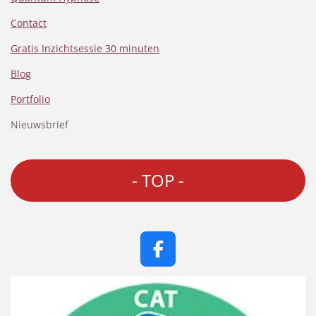
Contact
Gratis Inzichtsessie 30 minuten
Blog
Portfolio
Nieuwsbrief
- TOP -
F
a
c
e